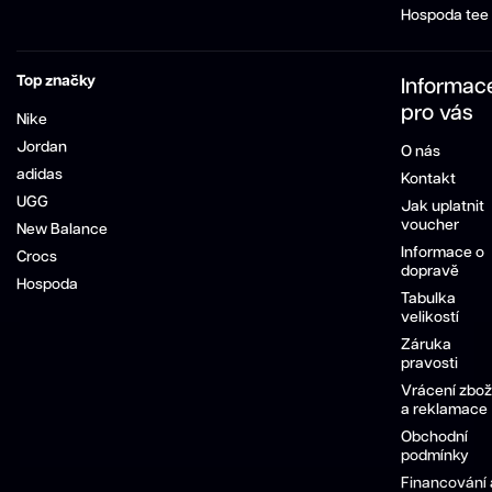
Hospoda tee
Top značky
Informac
pro vás
Nike
Jordan
O nás
adidas
Kontakt
UGG
Jak uplatnit
voucher
New Balance
Informace o
Crocs
dopravě
Hospoda
Tabulka
velikostí
Záruka
pravosti
Vrácení zbož
a reklamace
Obchodní
podmínky
Financování 