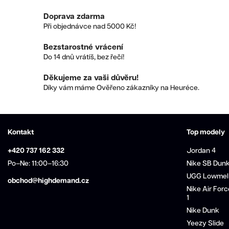
Doprava zdarma
Při objednávce nad 5000 Kč!
Bezstarostné vrácení
Do 14 dnů vrátíš, bez řečí!
Děkujeme za vaši důvěru!
Díky vám máme Ověřeno zákazníky na Heuréce.
Kontakt
Top modely
+420 737 162 332
Jordan 4
Po–Ne: 11:00–16:30
Nike SB Dun
UGG Lowmel
obchod@highdemand.cz
Nike Air Forc
1
Nike Dunk
Yeezy Slide