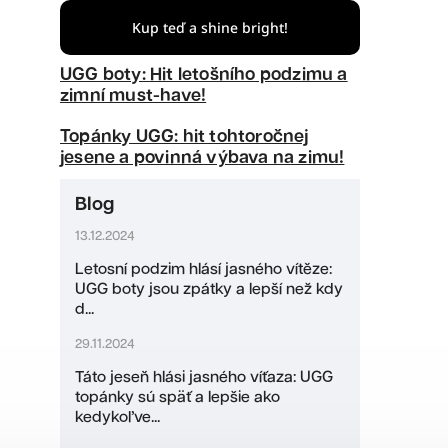
Kup teď a shine bright!
UGG boty: Hit letošního podzimu a
zimní must-have!
Topánky UGG: hit tohtoročnej
jesene a povinná výbava na zimu!
Blog
13.12.2024
Letosní podzim hlásí jasného vítěze:
UGG boty jsou zpátky a lepší než kdy
d...
29.11.2024
Táto jeseň hlási jasného víťaza: UGG
topánky sú späť a lepšie ako
kedykoľve...