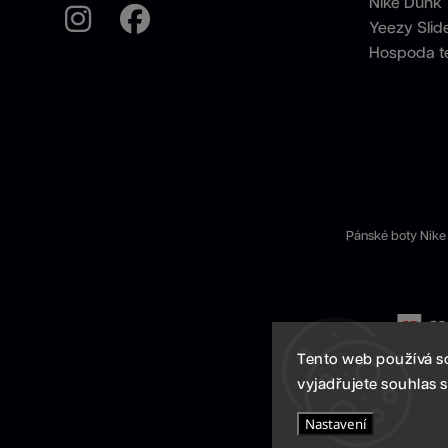
Nike Dunk
Yeezy Slid
Hospoda t
Pánské boty Nike
Tento web používá s
vyjadřujete souhlas s
Nastavení