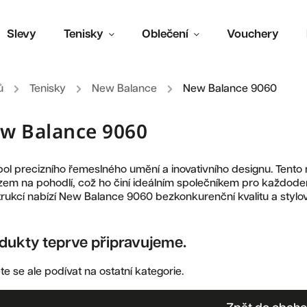
Slevy
Tenisky
Oblečení
Vouchery
ů
/
Tenisky
/
New Balance
/
New Balance 9060
w Balance 9060
ol precizního řemeslného umění a inovativního designu. Tent
em na pohodlí, což ho činí ideálním společníkem pro každode
rukcí nabízí New Balance 9060 bezkonkurenční kvalitu a stylo
dukty teprve připravujeme.
e se ale podívat na ostatní kategorie.