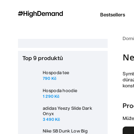
Bestsellers
Dom
Ne
Top 9 produktů
Hospoda tee
Symb
790 Kč
důraz
konst
Hospoda hoodie
1 290 Kč
Pro
adidas Yeezy Slide Dark
Onyx
Můžet
3 490 Kč
Nike SB Dunk Low Big