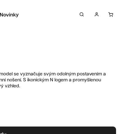
Novinky
Sběratelské předměty
Péče o tenisky
o model se vyznačuje svým odolným postavením a
nní nošení. S ikonickým N logem a promyšlenou
vý vzhled.