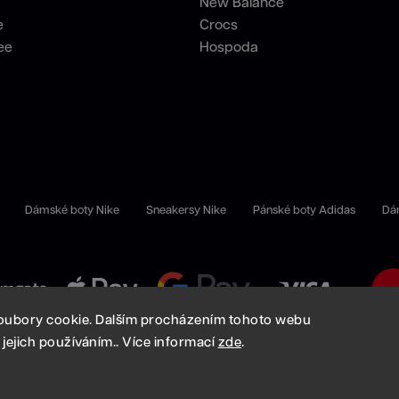
New Balance
e
Crocs
ee
Hospoda
Dámské boty Nike
Sneakersy Nike
Pánské boty Adidas
Dá
oubory cookie. Dalším procházením tohoto webu
 jejich používáním.. Více informací
zde
.
Copyright 2026
High Demand
. Všechna práva vyhrazena.
Vytvořil
Shoptet
| Design
Shoptak.cz