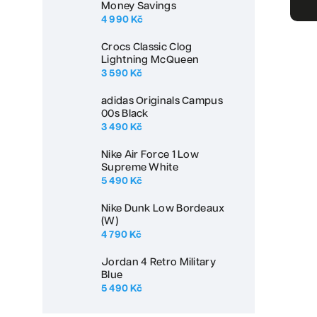
Money Savings
4 990 Kč
Crocs Classic Clog
Lightning McQueen
3 590 Kč
adidas Originals Campus
00s Black
3 490 Kč
Nike Air Force 1 Low
Supreme White
5 490 Kč
Nike Dunk Low Bordeaux
(W)
4 790 Kč
Jordan 4 Retro Military
Blue
5 490 Kč