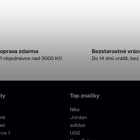
oprava zdarma
Bezstarostné vrác
ři objednávce nad 5000 Kč!
Do 14 dnů vrátíš, bez 
ly
Top značky
Nike
unk
Jordan
el
adidas
rce 1
UGG