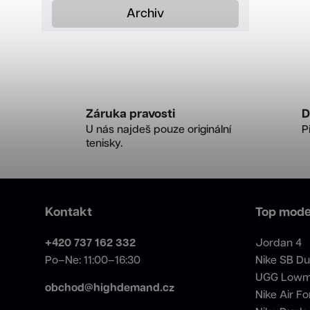
Archiv
Záruka pravosti
D
U nás najdeš pouze originální
P
tenisky.
Kontakt
Top mode
+420 737 162 332
Jordan 4
Po–Ne: 11:00–16:30
Nike SB D
UGG Lowm
obchod@highdemand.cz
Nike Air Fo