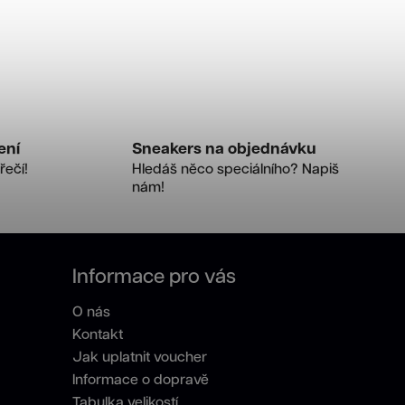
ení
Sneakers na objednávku
řečí!
Hledáš něco speciálního? Napiš
nám!
Informace pro vás
O nás
Kontakt
Jak uplatnit voucher
Informace o dopravě
Tabulka velikostí