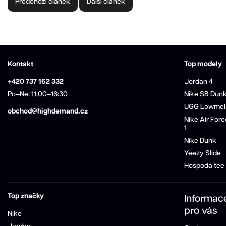
Předchozí článek
Další článek
Kontakt
Top modely
+420 737 162 332
Jordan 4
Po–Ne: 11:00–16:30
Nike SB Dun
UGG Lowmel
obchod@highdemand.cz
Nike Air Forc
1
Nike Dunk
Yeezy Slide
Hospoda tee
Top značky
Informac
pro vás
Nike