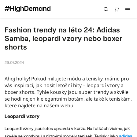
Fashion trendy na léto 24: Adidas
Samba, leopardí vzory nebo boxer
shorts
29.07.2024
Ahoj holky! Pokud milujete módu a tenisky, máme pro
vás inspiraci, jak nosit letošní hity – leopardí vzory a
boxer shorts. Tyhle kousky jsou super trendy a skvěle
se hodí nejen k elegantním botám, ale také k teniskám,
které najdete na našem webu.
Leopardí vzory
Leopardí vzory jsou letos opravdu v kurzu. Na fotkách vidíme, jak
skvěle se kombinují s různými modely tenisek. Tenisky jako
adidas