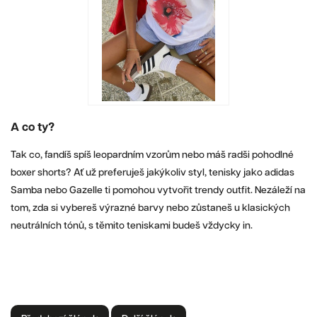
A co ty?
Tak co, fandíš spíš leopardním vzorům nebo máš radši pohodlné
boxer shorts? Ať už preferuješ jakýkoliv styl, tenisky jako adidas
Samba nebo Gazelle ti pomohou vytvořit trendy outfit. Nezáleží na
tom, zda si vybereš výrazné barvy nebo zůstaneš u klasických
neutrálních tónů, s těmito teniskami budeš vždycky in.