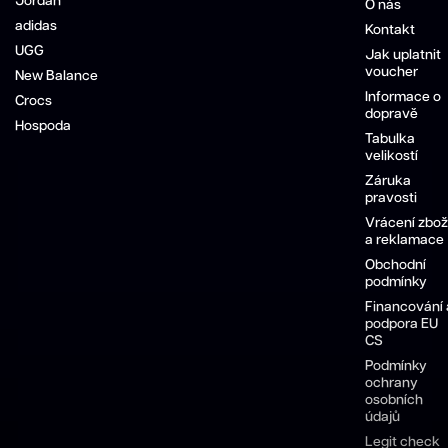
Jordan
O nás
adidas
Kontakt
UGG
Jak uplatnit
voucher
New Balance
Informace o
Crocs
dopravě
Hospoda
Tabulka
velikostí
Záruka
pravosti
Vrácení zbož
a reklamace
Obchodní
podmínky
Financování 
podpora EU
CS
Podmínky
ochrany
osobních
údajů
Legit check