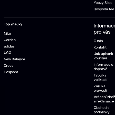
Yeezy Slide
Hospoda tee
Top značky
Informac
pro vás
Nike
Jordan
O nás
adidas
Kontakt
UGG
Jak uplatnit
voucher
New Balance
Informace o
Crocs
dopravě
Hospoda
Tabulka
velikostí
Záruka
pravosti
Vrácení zbož
a reklamace
Obchodní
podmínky