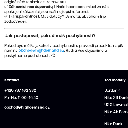
originálních tenisek a streetwearu.
✅
Zákazníci nás doporučují
: Naše hodnocení mluví za nás –
spokojení zákazníci jsou naší nejlepší referencí.
✅
Transparentnost
: Máš dotazy? Jsme tu, abychom ti je
zodpověděli.
Jak postupovat, pokud máš pochybnosti?
Pokud bys měl/a jakékoliv pochybnosti o pravosti produktu, napiš
nám na
obchod
@highdemand.cz
. Rádi ti vše objasníme a
poskytneme podrobnosti. 😊
Kontakt
Top modely
+420 737 162 332
Jordan 4
Po–Ne: 11:00–16:30
Nike SB Dun
UGG Lowmel
obchod@highdemand.cz
Nike Air Forc
1
Nike Dunk