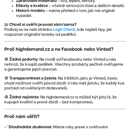
Zpracování materiálů
– švy, lepení, textury.
Etikety a krabice
– včetně sériových čísel a dalších detailů.
Historii modelu
– máme přehled o tom, jak má originál
vypadat.
📖
Chceš si ověřit pravost sám/sama?
Podívej se na naši stránku
Legit Check
, kde najdeš tipy, jak
rozpoznat originální tenisky od padělků.
Proč highdemand.cz a ne Facebook nebo Vinted?
🚫
Žádné podvrhy
: Na rozdíl od Facebooku nebo Vinted u nás
nehrozí, že koupíš padělek. Všechny produkty pečlivě ověřujeme
a garantujeme jejich pravost.
🚫
Transparentnost a jistota
: Na tržištích, jako je Vinted, často
chybí možnost ověřit původ zboží. U nás máš jistotu, že každý kus
pochází od ověřených dodavatelů.
🚫
Žádná nejistota
: Na highdemand.cz si můžeš být jistý/á, že
kupuješ kvalitní a pravé zboží – bez kompromisů.
Proč nám věřit?
✅
Dlouhodobá zkušenost
: Máme roky praxe v ověřování