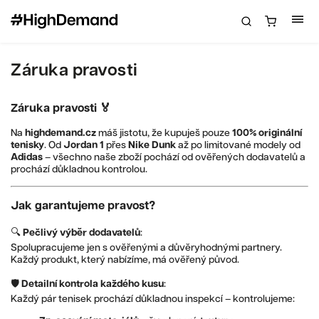
Záruka pravosti
Záruka pravosti
🏅
Na
highdemand.cz
máš jistotu, že kupuješ pouze
100% originální
tenisky
. Od
Jordan 1
přes
Nike Dunk
až po limitované modely od
Adidas
– všechno naše zboží pochází od ověřených dodavatelů a
prochází důkladnou kontrolou.
Jak garantujeme pravost?
🔍
Pečlivý výběr dodavatelů
:
Spolupracujeme jen s ověřenými a důvěryhodnými partnery.
Každý produkt, který nabízíme, má ověřený původ.
🛡️
Detailní kontrola každého kusu
:
Každý pár tenisek prochází důkladnou inspekcí – kontrolujeme: