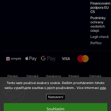
Financování 
podpora EU
CS
Podmínky
ochrany
osobních
údajů
Legit check
Raffles
Pánské
Dámské
Sneakersy
Pánské
Dámské
boty
boty
Nike
boty
boty
Tento web používá soubory cookie. Dalším procházením tohoto
Nike
Nike
Adidas
Adidas
webu vyjadřujete souhlas s jejich používáním.. Více informací
zde
.
Copyright 2026
High Demand
. Všechna práva vyhrazena.
Nastavení
Vytvořil
Shoptet
| Design
Shoptak.cz
Souhlasím