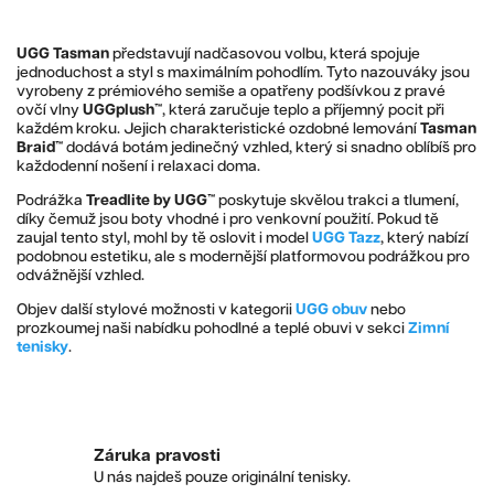
UGG Tasman
představují nadčasovou volbu, která spojuje
jednoduchost a styl s maximálním pohodlím. Tyto nazouváky jsou
vyrobeny z prémiového semiše a opatřeny podšívkou z pravé
ovčí vlny
UGGplush™
, která zaručuje teplo a příjemný pocit při
každém kroku. Jejich charakteristické ozdobné lemování
Tasman
Braid™
dodává botám jedinečný vzhled, který si snadno oblíbíš pro
každodenní nošení i relaxaci doma.
Podrážka
Treadlite by UGG™
poskytuje skvělou trakci a tlumení,
díky čemuž jsou boty vhodné i pro venkovní použití. Pokud tě
zaujal tento styl, mohl by tě oslovit i model
UGG Tazz
, který nabízí
podobnou estetiku, ale s modernější platformovou podrážkou pro
odvážnější vzhled.
Objev další stylové možnosti v kategorii
UGG
obuv
nebo
prozkoumej naši nabídku pohodlné a teplé obuvi v sekci
Zimní
tenisky
.
Záruka pravosti
U nás najdeš pouze originální tenisky.