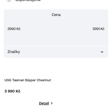
Nejlevnější
Cena
Nejdražší
Nejprodávanější
3990
Kč
3991
Kč
Abecedně
Značky
UGG
1
UGG Tasman Slipper Chestnut
3 990 Kč
Detail