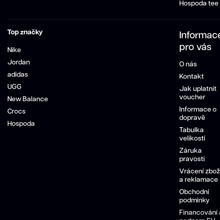
Hospoda tee
Top značky
Informac
pro vás
Nike
Jordan
O nás
adidas
Kontakt
UGG
Jak uplatnit
voucher
New Balance
Informace o
Crocs
dopravě
Hospoda
Tabulka
velikostí
Záruka
pravosti
Vrácení zbož
a reklamace
Obchodní
podmínky
Financování 