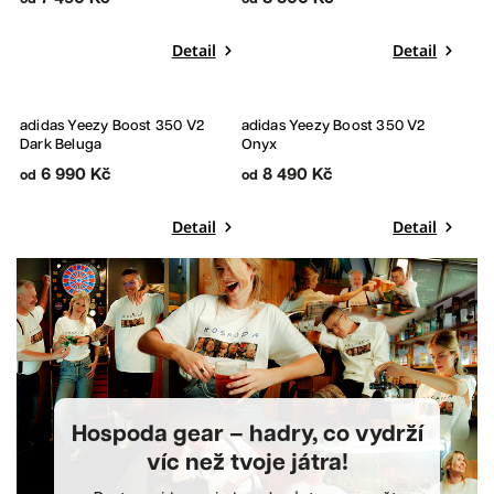
Detail
Detail
adidas Yeezy Boost 350 V2
adidas Yeezy Boost 350 V2
Dark Beluga
Onyx
6 990 Kč
8 490 Kč
od
od
Detail
Detail
Hospoda gear – hadry, co vydrží
víc než tvoje játra!