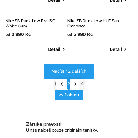
Nike SB Dunk Low Pro ISO
Nike SB Dunk Low HUF San
White Gum
Francisco
3 990 Kč
5 990 Kč
od
od
Detail
Detail
Načíst 12 dalších
1
2
4
Nahoru
Záruka pravosti
U nás najdeš pouze originální tenisky.