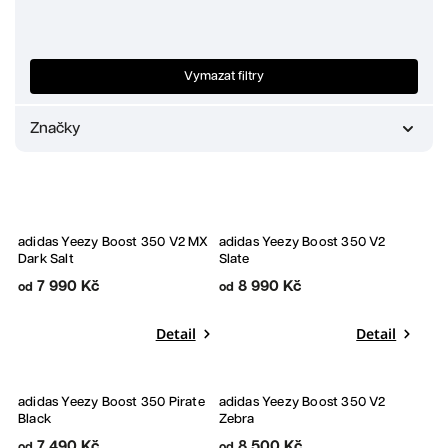
Nejprodávanější
Abecedně
Vymazat filtry
Značky
Adidas
1
Crocs
0
Jordan
10
New Balance
2
adidas Yeezy Boost 350 V2 MX
adidas Yeezy Boost 350 V2
Nike
16
Dark Salt
Slate
UGG
3
7 990 Kč
8 990 Kč
od
od
Yeezy
9
Detail
Detail
adidas Yeezy Boost 350 Pirate
adidas Yeezy Boost 350 V2
Black
Zebra
7 490 Kč
8 500 Kč
od
od