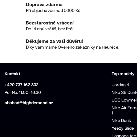
Doprava zdarma
Při objednávce nad 5000 Kč!
Bezstarostné vrácení
Do 14 dnů vrátíš, bez řečí!
Děkujeme za vaši důvěru!
Díky vám máme Ověřeno zákazníky na Heuréce.
Kontakt
Top modely
+420 737 162 332
Jordan 4
Po–Ne: 11:00–16:30
Nike SB Dun
UGG Lowmel
obchod@highdemand.cz
Nike Air Forc
1
Nike Dunk
Yeezy Slide
Hospoda tee