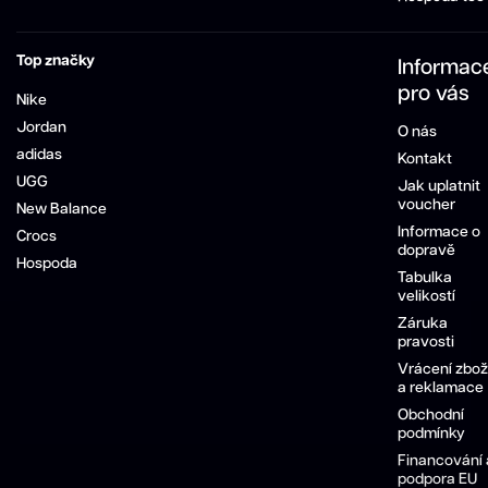
Top značky
Informac
pro vás
Nike
Jordan
O nás
adidas
Kontakt
UGG
Jak uplatnit
voucher
New Balance
Informace o
Crocs
dopravě
Hospoda
Tabulka
velikostí
Záruka
pravosti
Vrácení zbož
a reklamace
Obchodní
podmínky
Financování 
podpora EU