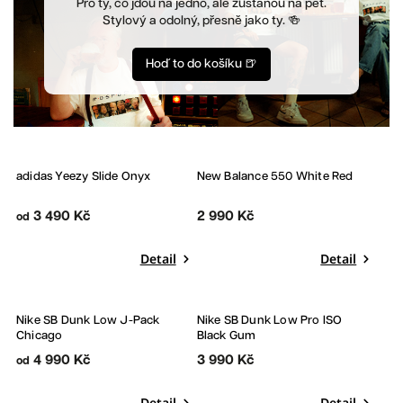
Pro ty, co jdou na jedno, ale zůstanou na pět.
Stylový a odolný, přesně jako ty. 🍻
Hoď to do košíku 🍺
adidas Yeezy Slide Onyx
New Balance 550 White Red
3 490 Kč
2 990 Kč
od
Detail
Detail
Nike SB Dunk Low J-Pack
Nike SB Dunk Low Pro ISO
Chicago
Black Gum
4 990 Kč
3 990 Kč
od
Detail
Detail