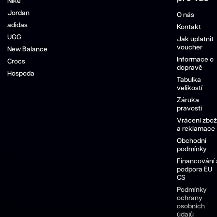
Nike
Jordan
O nás
adidas
Kontakt
UGG
Jak uplatnit
voucher
New Balance
Informace o
Crocs
dopravě
Hospoda
Tabulka
velikostí
Záruka
pravosti
Vrácení zbož
a reklamace
Obchodní
podmínky
Financování 
podpora EU
CS
Podmínky
ochrany
osobních
údajů