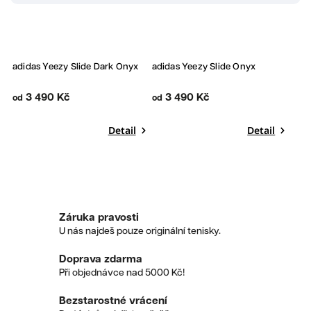
Yeezy
2
Bestseller
adidas Yeezy Slide Dark Onyx
adidas Yeezy Slide Onyx
3 490 Kč
3 490 Kč
od
od
Detail
Detail
Záruka pravosti
U nás najdeš pouze originální tenisky.
Doprava zdarma
Při objednávce nad 5000 Kč!
Bezstarostné vrácení