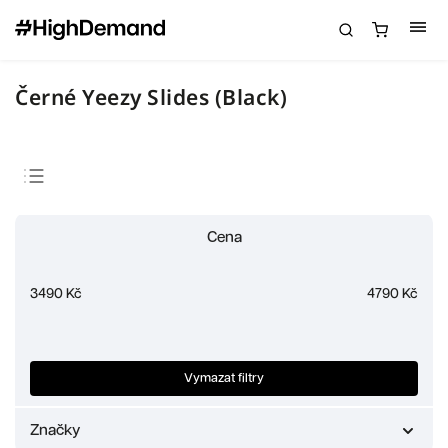
Černé Yeezy Slides (Black)
Doporučujeme
Cena
Nejlevnější
Nejdražší
3490
Kč
4790
Kč
Nejprodávanější
Abecedně
Vymazat filtry
Značky