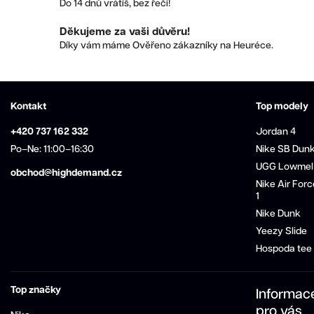
Do 14 dnů vrátíš, bez řečí!
Děkujeme za vaši důvěru!
Díky vám máme Ověřeno zákazníky na Heuréce.
Kontakt
Top modely
+420 737 162 332
Jordan 4
Po–Ne: 11:00–16:30
Nike SB Dun
UGG Lowmel
obchod@highdemand.cz
Nike Air Forc
1
Nike Dunk
Yeezy Slide
Hospoda tee
Top značky
Informac
pro vás