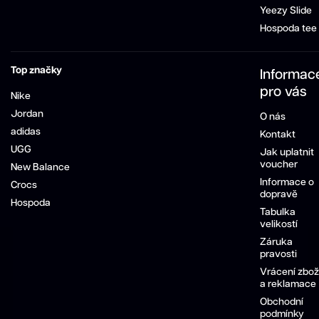
Yeezy Slide
Hospoda tee
Top značky
Informac
pro vás
Nike
Jordan
O nás
adidas
Kontakt
UGG
Jak uplatnit
voucher
New Balance
Informace o
Crocs
dopravě
Hospoda
Tabulka
velikostí
Záruka
pravosti
Vrácení zbož
a reklamace
Obchodní
podmínky