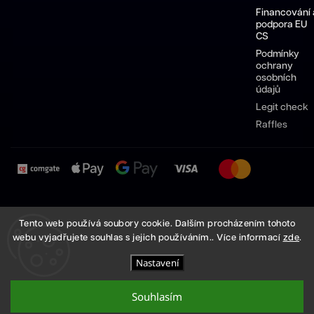
Financování 
podpora EU
CS
Podmínky
ochrany
osobních
údajů
Legit check
Raffles
Pánské
Dámské
Sneakersy
Pánské
Dámské
Tento web používá soubory cookie. Dalším procházením tohoto
boty
boty
Nike
boty
boty
webu vyjadřujete souhlas s jejich používáním.. Více informací
zde
.
Nike
Nike
Adidas
Adidas
Nastavení
Copyright 2026
High Demand
. Všechna práva vyhrazena.
Vytvořil
Shoptet
| Design
Shoptak.cz
Souhlasím