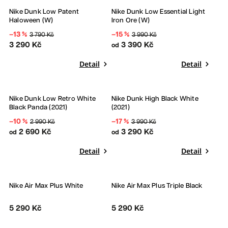
Sleva
Sleva
Nike Dunk Low Patent
Nike Dunk Low Essential Light
Haloween (W)
Iron Ore (W)
–13 %
–15 %
3 790 Kč
3 990 Kč
3 290 Kč
3 390 Kč
od
Detail
Detail
Bestseller
Sleva
Nike Dunk Low Retro White
Nike Dunk High Black White
Sleva
Black Panda (2021)
(2021)
–10 %
–17 %
2 990 Kč
3 990 Kč
2 690 Kč
3 290 Kč
od
od
Detail
Detail
Nike Air Max Plus White
Nike Air Max Plus Triple Black
5 290 Kč
5 290 Kč