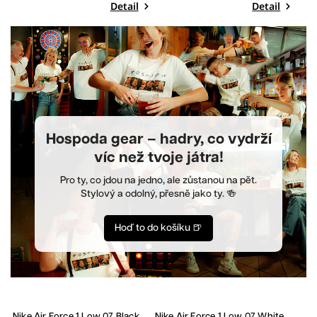
Detail
Detail
Hospoda gear – hadry, co vydrží
víc než tvoje játra!
Pro ty, co jdou na jedno, ale zůstanou na pět.
Stylový a odolný, přesně jako ty. 🍻
Hoď to do košíku 🍺
Nike Air Force 1 Low 07 Black
Nike Air Force 1 Low 07 White