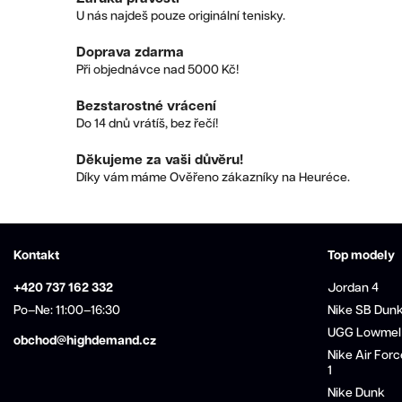
U nás najdeš pouze originální tenisky.
Doprava zdarma
Při objednávce nad 5000 Kč!
Bezstarostné vrácení
Do 14 dnů vrátíš, bez řečí!
Děkujeme za vaši důvěru!
Díky vám máme Ověřeno zákazníky na Heuréce.
Kontakt
Top modely
+420 737 162 332
Jordan 4
Po–Ne: 11:00–16:30
Nike SB Dun
UGG Lowmel
obchod@highdemand.cz
Nike Air Forc
1
Nike Dunk