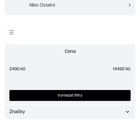
Nike Ostatní
Doporučujeme
Cena
Nejlevnější
Nejdražší
2490
Kč
14490
Kč
Nejprodávanější
Abecedně
Vymazat filtry
Značky
Nike
22