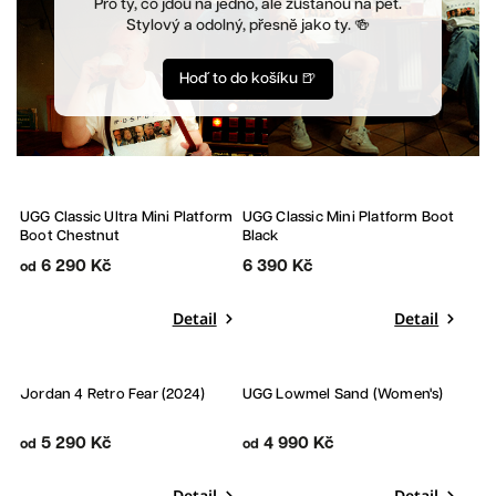
Pro ty, co jdou na jedno, ale zůstanou na pět.
Stylový a odolný, přesně jako ty. 🍻
Hoď to do košíku 🍺
UGG Classic Ultra Mini Platform
UGG Classic Mini Platform Boot
Boot Chestnut
Black
6 290 Kč
6 390 Kč
od
Detail
Detail
Jordan 4 Retro Fear (2024)
UGG Lowmel Sand (Women's)
5 290 Kč
4 990 Kč
od
od
Detail
Detail