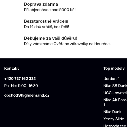
Doprava zdarma
Při objednávce nad 5000 Kč!
Bezstarostné vrácení
Do 14 dnů vrátíš, bez řečí!
Děkujeme za vaši důvěru!
Díky vám máme Ověřeno zákazníky na Heuréce.
Kontakt
Top modely
+420 737 162 332
Jordan 4
Po–Ne: 11:00–16:30
Nike SB Dun
UGG Lowmel
obchod@highdemand.cz
Nike Air Forc
1
Nike Dunk
Yeezy Slide
Hospoda tee