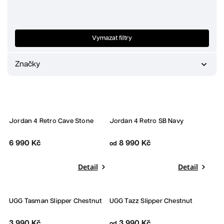
Nejprodávanější
Abecedně
Vymazat filtry
Značky
Adidas
4
Crocs
1
Jordan
23
New Balance
3
Jordan 4 Retro Cave Stone
Jordan 4 Retro SB Navy
Nike
33
UGG
10
6 990 Kč
8 990 Kč
od
Yeezy
16
Detail
Detail
UGG Tasman Slipper Chestnut
UGG Tazz Slipper Chestnut
3 990 Kč
3 990 Kč
od