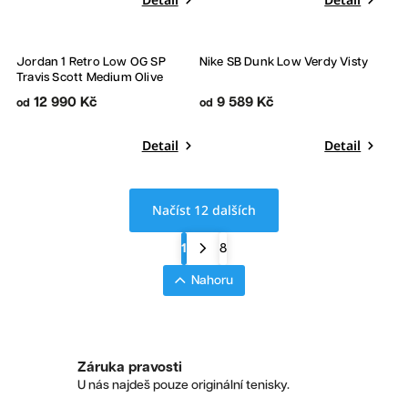
Jordan 1 Retro Low OG SP
Nike SB Dunk Low Verdy Visty
Travis Scott Medium Olive
12 990 Kč
9 589 Kč
od
od
Detail
Detail
Načíst 12 dalších
1
8
Nahoru
Záruka pravosti
U nás najdeš pouze originální tenisky.