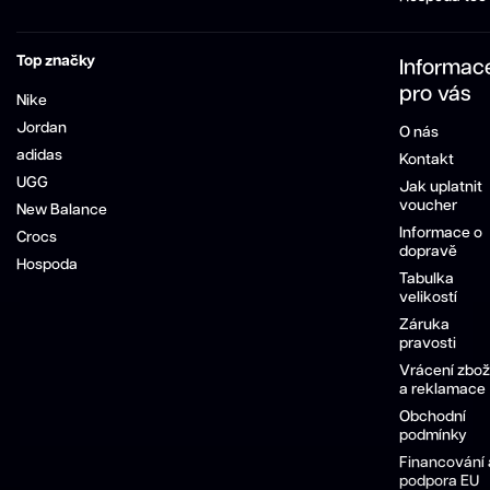
Top značky
Informac
pro vás
Nike
Jordan
O nás
adidas
Kontakt
UGG
Jak uplatnit
voucher
New Balance
Informace o
Crocs
dopravě
Hospoda
Tabulka
velikostí
Záruka
pravosti
Vrácení zbož
a reklamace
Obchodní
podmínky
Financování 
podpora EU