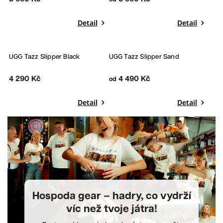
Detail
Detail
UGG Tazz Slipper Black
UGG Tazz Slipper Sand
4 290 Kč
4 490 Kč
od
Detail
Detail
Hospoda gear – hadry, co vydrží
víc než tvoje játra!