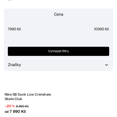
Doporučujeme
Cena
Nejlevnější
Nejdražší
7990
Kč
10990
Kč
Nejprodávanější
Abecedně
Vymazat filtry
Značky
Nike
1
Sleva
Nike SB Dunk Low Crenshaw
Skate Club
–20 %
8 990 Kč
7 990 Kč
od