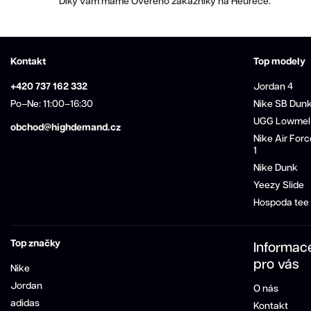
Díky vám máme Ověřeno zákazníky na Heuréce.
Kontakt
Top modely
+420 737 162 332
Jordan 4
Po–Ne: 11:00–16:30
Nike SB Dun
UGG Lowmel
obchod@highdemand.cz
Nike Air Forc
1
Nike Dunk
Yeezy Slide
Hospoda tee
Top značky
Informac
pro vás
Nike
Jordan
O nás
adidas
Kontakt