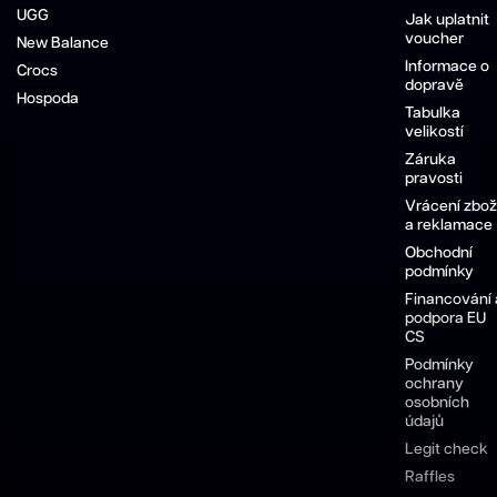
UGG
Jak uplatnit
voucher
New Balance
Informace o
Crocs
dopravě
Hospoda
Tabulka
velikostí
Záruka
pravosti
Vrácení zbož
a reklamace
Obchodní
podmínky
Financování 
podpora EU
CS
Podmínky
ochrany
osobních
údajů
Legit check
Raffles