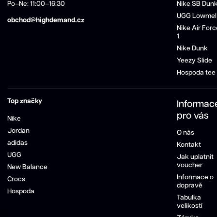
Po–Ne: 11:00–16:30
Nike SB Dun
UGG Lowmel
obchod@highdemand.cz
Nike Air Forc
1
Nike Dunk
Yeezy Slide
Hospoda tee
Top značky
Informac
pro vás
Nike
Jordan
O nás
adidas
Kontakt
UGG
Jak uplatnit
voucher
New Balance
Informace o
Crocs
dopravě
Hospoda
Tabulka
velikostí