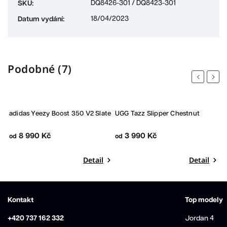
DQ8426-301 / DQ8423-301
SKU
:
18/04/2023
Datum vydání
:
Podobné (7)
Previous
Next
adidas Yeezy Boost 350 V2 Slate
UGG Tazz Slipper Chestnut
N
W
8 990 Kč
3 990 Kč
5
od
od
Detail
Detail
Kontakt
Top modely
+420 737 162 332
Jordan 4