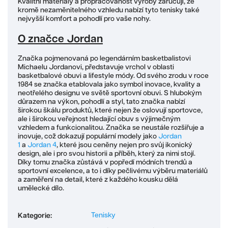
Kvalitní materiály a propracovanost výroby zaručují, že
kromě nezaměnitelného vzhledu nabízí tyto tenisky také
nejvyšší komfort a pohodlí pro vaše nohy.
O značce Jordan
Značka pojmenovaná po legendárním basketbalistovi
Michaelu Jordanovi, představuje vrchol v oblasti
basketbalové obuvi a lifestyle módy. Od svého zrodu v roce
1984 se značka etablovala jako symbol inovace, kvality a
neotřelého designu ve světě sportovní obuvi. S hlubokým
důrazem na výkon, pohodlí a styl, tato značka nabízí
širokou škálu produktů, které nejen že oslovují sportovce,
ale i širokou veřejnost hledající obuv s výjimečným
vzhledem a funkcionalitou. Značka se neustále rozšiřuje a
inovuje, což dokazují populární modely jako
Jordan
1
a
Jordan 4
, které jsou ceněny nejen pro svůj ikonický
design, ale i pro svou historii a příběh, který za nimi stojí.
Díky tomu značka zůstává v popředí módních trendů a
sportovní excelence, a to i díky pečlivému výběru materiálů
a zaměření na detail, které z každého kousku dělá
umělecké dílo.
Tenisky
Kategorie
: