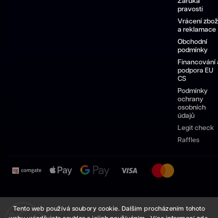
Záruka
pravosti
Vrácení zbož
a reklamace
Obchodní
podmínky
Financování 
podpora EU
CS
Podmínky
ochrany
osobních
údajů
Legit check
Raffles
Pánské
Dámské
Sneakersy
Pánské
Dámské
Tento web používá soubory cookie. Dalším procházením tohoto
boty
boty
Nike
boty
boty