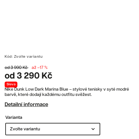
Kód:
Zvolte variantu
od 3 990 Kč
až –17 %
od
3 290 Kč
Sleva
Nike Dunk Low Dark Marina Blue – stylové tenisky v syté modré
barvě, které dodají každému outfitu svěžest.
Detailní informace
Varianta