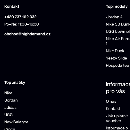
Kontakt
Top modely
+420 737 162 332
Jordan 4
Po–Ne: 11:00–16:30
Nike SB Dun
UGG Lowmel
obchod@highdemand.cz
Nike Air Forc
1
Nike Dunk
Yeezy Slide
Hospoda tee
Top značky
Informac
pro vás
Nike
Jordan
O nás
adidas
Kontakt
UGG
Jak uplatnit
voucher
New Balance
Informace o
Crocs