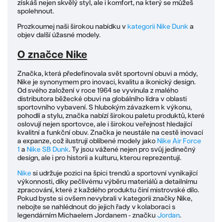
získáš nejen skvělý styl, ale i komfort, na který se můžeš
spolehnout.
Prozkoumej naši širokou nabídku v
kategorii Nike Dunk
a
objev další úžasné modely.
O značce Nike
Značka, která předefinovala svět sportovní obuvi a módy,
Nike je synonymem pro inovaci, kvalitu a ikonický design.
Od svého založení v roce 1964 se vyvinula z malého
distributora běžecké obuvi na globálního lídra v oblasti
sportovního vybavení. S hlubokým závazkem k výkonu,
pohodlí a stylu, značka nabízí širokou paletu produktů, které
oslovují nejen sportovce, ale i širokou veřejnost hledající
kvalitní a funkční obuv. Značka je neustále na cestě inovací
a expanze, což ilustrují oblíbené modely jako
Nike Air Force
1
a
Nike SB Dunk
. Ty jsou vážené nejen pro svůj jedinečný
design, ale i pro historii a kulturu, kterou reprezentují.
Nike
si udržuje pozici na špici trendů a sportovní vynikající
výkonnosti, díky pečlivému výběru materiálů a detailnímu
zpracování, které z každého produktu činí mistrovské dílo.
Pokud byste si ovšem nevybrali v kategorii značky Nike,
nebojte se nahlédnout do jejich řady v kolaboraci s
legendárním Michaelem Jordanem - značku
Jordan
.