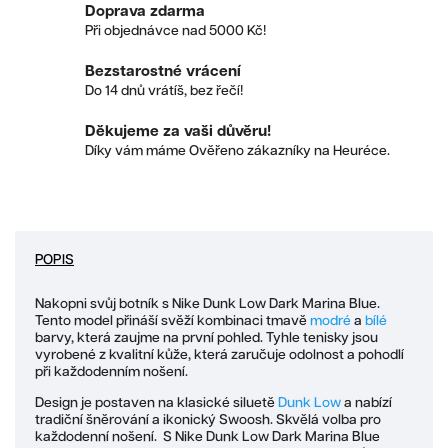
Doprava zdarma
Při objednávce nad 5000 Kč!
Bezstarostné vrácení
Do 14 dnů vrátíš, bez řečí!
Děkujeme za vaši důvěru!
Díky vám máme Ověřeno zákazníky na Heuréce.
POPIS
Nakopni svůj botník s Nike Dunk Low Dark Marina Blue.
Tento model přináší svěží kombinaci tmavě
modré
a
bílé
barvy, která zaujme na první pohled. Tyhle tenisky jsou
vyrobené z kvalitní kůže, která zaručuje odolnost a pohodlí
při každodenním nošení.
Design je postaven na klasické siluetě
Dunk Low
a nabízí
tradiční šněrování a ikonický Swoosh. Skvělá volba pro
každodenní nošení. S Nike Dunk Low Dark Marina Blue