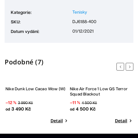
Tenisky
Kategorie
:
DJ6188-400
SKU
:
01/12/2021
Datum vydání
:
Podobné (7)
Previous
Next
Sleva
Sleva
Nike Dunk Low Cacao Wow (W)
Nike Air Force 1 Low QS Terror
U
Squad Blackout
–12 %
–11 %
3 990 Kč
4 500 Kč
o
3 490 Kč
4 500 Kč
od
od
Detail
Detail