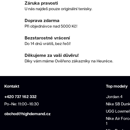
Záruka pravosti
U nás najdeš pouze originální tenisky.
Doprava zdarma
Při objednávce nad 5000 Kč!
Bezstarostné vrácení
Do 14 dnů vrátíš, bez řečí!
Děkujeme za vaši důvěru!
Díky vám máme Ověřeno zákazníky na Heuréce.
Kontakt
Top modely
+420 737 162 332
Jordan 4
Po–Ne: 11:00–16:30
Nike SB Dun
UGG Lowmel
obchod@highdemand.cz
Nike Air Forc
1