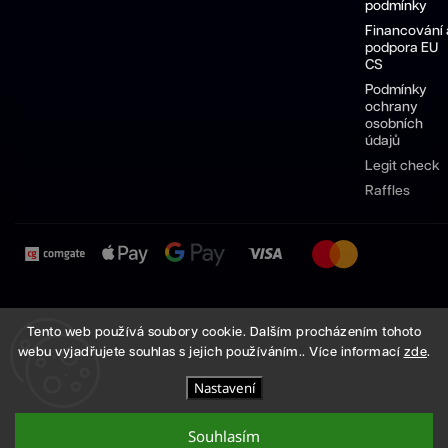
podmínky
Financování 
podpora EU
CS
Podmínky
ochrany
osobních
údajů
Legit check
Raffles
Pánské
Dámské
Sneakersy
Pánské
Dámské
Tento web používá soubory cookie. Dalším procházením tohoto
boty
boty
Nike
boty
boty
webu vyjadřujete souhlas s jejich používáním.. Více informací
zde
.
Nike
Nike
Adidas
Adidas
Nastavení
Copyright 2026
High Demand
. Všechna práva vyhrazena.
Vytvořil
Shoptet
| Design
Shoptak.cz
Souhlasím