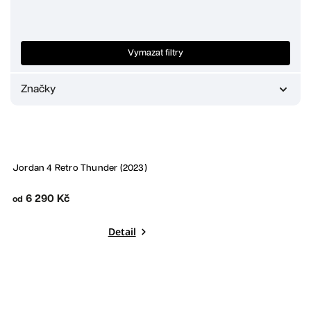
Nejprodávanější
Abecedně
Vymazat filtry
Značky
Adidas
0
Crocs
0
Jordan
1
New Balance
0
Jordan 4 Retro Thunder (2023)
Nike
0
UGG
0
6 290 Kč
od
Yeezy
0
Detail