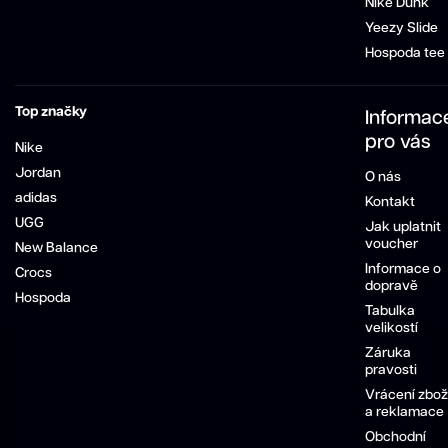
Nike Dunk
Yeezy Slide
Hospoda tee
Top značky
Informac
pro vás
Nike
Jordan
O nás
adidas
Kontakt
UGG
Jak uplatnit
voucher
New Balance
Informace o
Crocs
dopravě
Hospoda
Tabulka
velikostí
Záruka
pravosti
Vrácení zbož
a reklamace
Obchodní