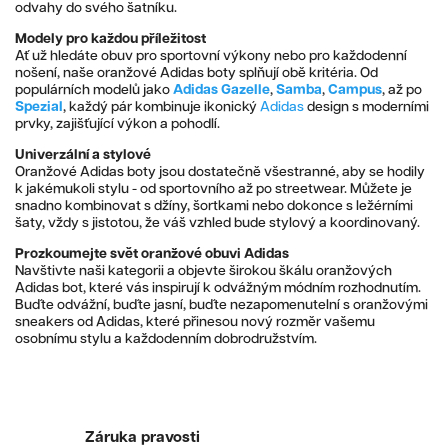
odvahy do svého šatníku.
Modely pro každou příležitost
Ať už hledáte obuv pro sportovní výkony nebo pro každodenní
nošení, naše oranžové Adidas boty splňují obě kritéria. Od
populárních modelů jako
Adidas Gazelle
,
Samba
,
Campus
, až po
Spezial
, každý pár kombinuje ikonický
Adidas
design s moderními
prvky, zajišťující výkon a pohodlí.
Univerzální a stylové
Oranžové Adidas boty jsou dostatečně všestranné, aby se hodily
k jakémukoli stylu - od sportovního až po streetwear. Můžete je
snadno kombinovat s džíny, šortkami nebo dokonce s ležérními
šaty, vždy s jistotou, že váš vzhled bude stylový a koordinovaný.
Prozkoumejte svět oranžové obuvi Adidas
Navštivte naši kategorii a objevte širokou škálu oranžových
Adidas bot, které vás inspirují k odvážným módním rozhodnutím.
Buďte odvážní, buďte jasní, buďte nezapomenutelní s oranžovými
sneakers od Adidas, které přinesou nový rozměr vašemu
osobnímu stylu a každodenním dobrodružstvím.
Záruka pravosti