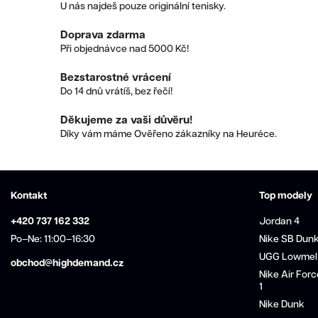
U nás najdeš pouze originální tenisky.
Doprava zdarma
Při objednávce nad 5000 Kč!
Bezstarostné vrácení
Do 14 dnů vrátíš, bez řečí!
Děkujeme za vaši důvěru!
Díky vám máme Ověřeno zákazníky na Heuréce.
Kontakt
Top modely
+420 737 162 332
Jordan 4
Po–Ne: 11:00–16:30
Nike SB Dun
UGG Lowmel
obchod@highdemand.cz
Nike Air Forc
1
Nike Dunk