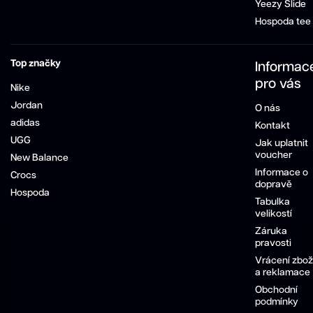
Yeezy Slide
Hospoda tee
Top značky
Informac
pro vás
Nike
Jordan
O nás
adidas
Kontakt
UGG
Jak uplatnit
voucher
New Balance
Informace o
Crocs
dopravě
Hospoda
Tabulka
velikostí
Záruka
pravosti
Vrácení zbož
a reklamace
Obchodní
podmínky