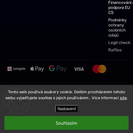
Financování 
podpora EU
CS
Podmínky
ochrany
osobních
údajů
Legit check
Raffles
Pánské
Dámské
Sneakersy
Pánské
Dámské
Tento web používá soubory cookie. Dalším procházením tohoto
boty
boty
Nike
boty
boty
webu vyjadřujete souhlas s jejich používáním.. Více informací
zde
.
Nike
Nike
Adidas
Adidas
Nastavení
Copyright 2026
High Demand
. Všechna práva vyhrazena.
Vytvořil
Shoptet
| Design
Shoptak.cz
Souhlasím