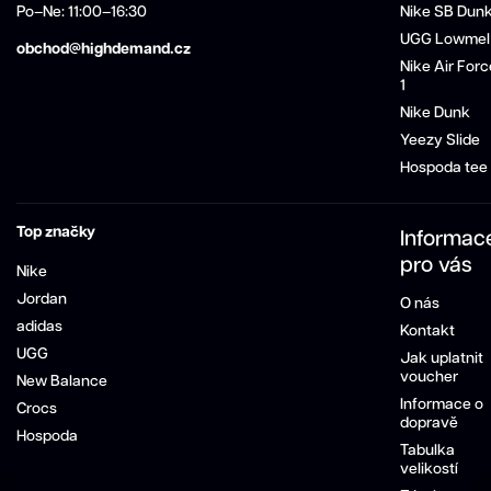
Po–Ne: 11:00–16:30
Nike SB Dun
UGG Lowmel
obchod@highdemand.cz
Nike Air Forc
1
Nike Dunk
Yeezy Slide
Hospoda tee
Top značky
Informac
pro vás
Nike
Jordan
O nás
adidas
Kontakt
UGG
Jak uplatnit
voucher
New Balance
Informace o
Crocs
dopravě
Hospoda
Tabulka
velikostí