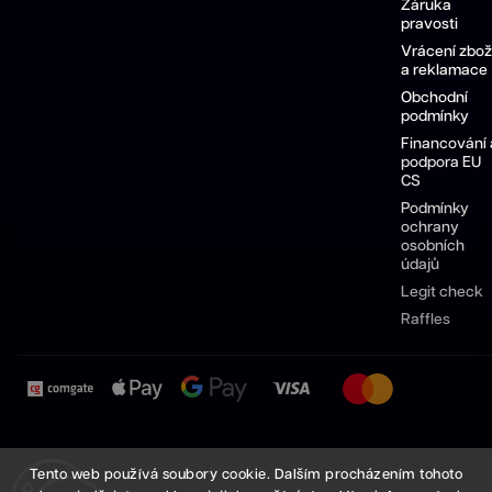
Záruka
pravosti
Vrácení zbož
a reklamace
Obchodní
podmínky
Financování 
podpora EU
CS
Podmínky
ochrany
osobních
údajů
Legit check
Raffles
Pánské
Dámské
Sneakersy
Pánské
Dámské
Tento web používá soubory cookie. Dalším procházením tohoto
boty
boty
Nike
boty
boty