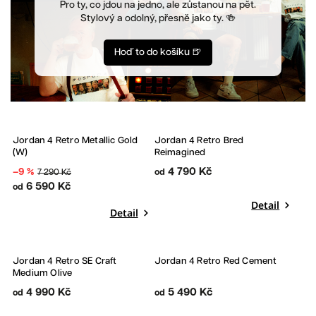
Pro ty, co jdou na jedno, ale zůstanou na pět.
Stylový a odolný, přesně jako ty. 🍻
Hoď to do košíku 🍺
Bestseller
Jordan 4 Retro Metallic Gold
Jordan 4 Retro Bred
Sleva
(W)
Reimagined
4 790 Kč
–9 %
7 290 Kč
od
6 590 Kč
od
Detail
Detail
Jordan 4 Retro SE Craft
Jordan 4 Retro Red Cement
Medium Olive
4 990 Kč
5 490 Kč
od
od