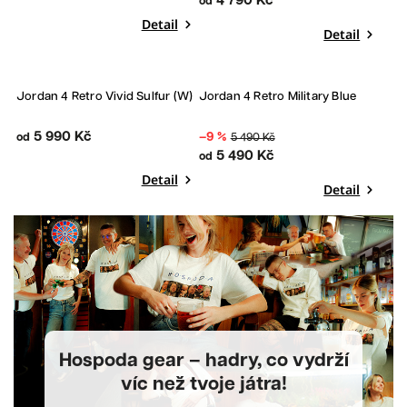
4 790 Kč
od
Detail
Detail
Bestseller
Jordan 4 Retro Vivid Sulfur (W)
Jordan 4 Retro Military Blue
Sleva
5 990 Kč
–9 %
od
5 490 Kč
5 490 Kč
od
Detail
Detail
Hospoda gear – hadry, co vydrží
víc než tvoje játra!