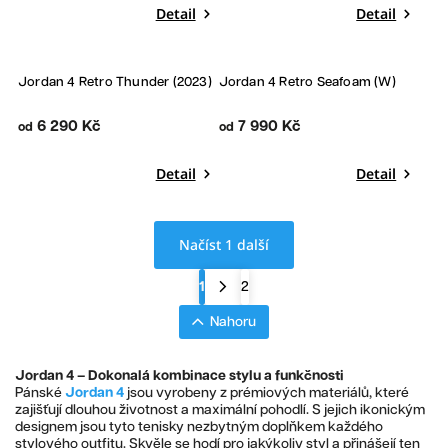
Detail
Detail
Jordan 4 Retro Thunder (2023)
Jordan 4 Retro Seafoam (W)
6 290 Kč
7 990 Kč
od
od
Detail
Detail
Načíst 1 další
1
2
Nahoru
Jordan 4 – Dokonalá kombinace stylu a funkčnosti
Pánské
Jordan 4
jsou vyrobeny z prémiových materiálů, které
zajišťují dlouhou životnost a maximální pohodlí. S jejich ikonickým
designem jsou tyto tenisky nezbytným doplňkem každého
stylového outfitu. Skvěle se hodí pro jakýkoliv styl a přinášejí ten