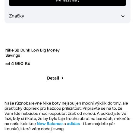
Vymazat filtry
Značky
Nike
1
Bestseller
Nike SB Dunk Low Big Money
Savings
4 990 Kč
od
Detail
Naše různobarevné Nike boty nejsou jen módní výkřik do tmy, ale
praktický doplněk pro každou příležitost. Připravte se na to, že
vám lidé nebudou moci odpoutat zrak od nohou. A pokud jste ve
fázi, kdy si říkáte, že by bylo fajn trochu ubrat na barvách, mrkněte
na naše kolekce
New Balance
a
adidas
- i tam najdete pár
kousků, které vám dodají swag.