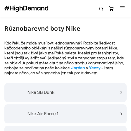
Různobarevné boty Nike
Kdo řekl, že móda musí být jednobarevná? Rozbijte šedivost
každodenního oblékání s našimi různobarevnými botami Nike,
které jsou tak živé jako malířská paleta. Ideální pro fashionisty,
kteří chtějí vyjádřit svůj jedinečný styl a zanechat stopu tam, kde
se objeví. A pokud máte chuť na něco trochu konzervativnějšího,
nebojte se podívat na naše kolekce
Jordan
a
Yeezy
- i tam
najdete něco, co vás nenechá jen tak projít davem.
Nike SB Dunk
Nike Air Force 1