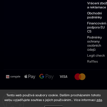
Vrácení zbož
a reklamace
Obchodní
podmínky
Financování 
podpora EU
CS
Podmínky
ochrany
osobních
údajů
Legit check
Raffles
Pánské
Dámské
Sneakersy
Pánské
Dámské
Tento web používá soubory cookie. Dalším procházením tohoto
boty
boty
Nike
boty
boty
webu vyjadřujete souhlas s jejich používáním.. Více informací
zde
.
Nike
Nike
Adidas
Adidas