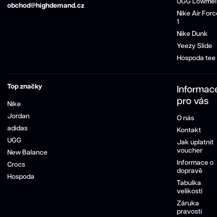
UGG Lowmel
obchod@highdemand.cz
Nike Air Forc
1
Nike Dunk
Yeezy Slide
Hospoda tee
Top značky
Informac
pro vás
Nike
Jordan
O nás
adidas
Kontakt
UGG
Jak uplatnit
voucher
New Balance
Informace o
Crocs
dopravě
Hospoda
Tabulka
velikostí
Záruka
pravosti