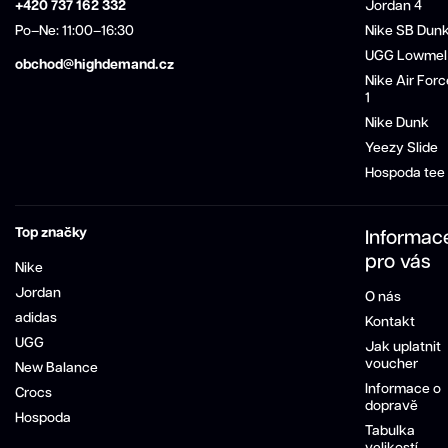
+420 737 162 332
Jordan 4
Po–Ne: 11:00–16:30
Nike SB Dun
UGG Lowmel
obchod@highdemand.cz
Nike Air Forc
1
Nike Dunk
Yeezy Slide
Hospoda tee
Top značky
Informac
pro vás
Nike
Jordan
O nás
adidas
Kontakt
UGG
Jak uplatnit
voucher
New Balance
Informace o
Crocs
dopravě
Hospoda
Tabulka