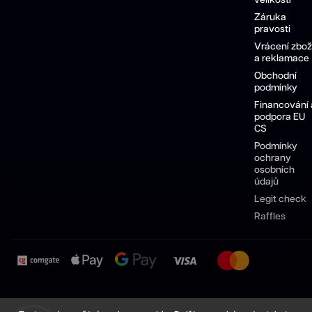
velikostí
Záruka
pravosti
Vrácení zbož
a reklamace
Obchodní
podmínky
Financování 
podpora EU
CS
Podmínky
ochrany
osobních
údajů
Legit check
Raffles
Pánské
Dámské
Sneakersy
Pánské
Dámské