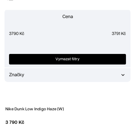
Doporučujeme
Cena
Nejlevnější
Nejdražší
3790
Kč
3791
Kč
Nejprodávanější
Abecedně
Vymazat filtry
Značky
Nike
1
Nike Dunk Low Indigo Haze (W)
3 790 Kč