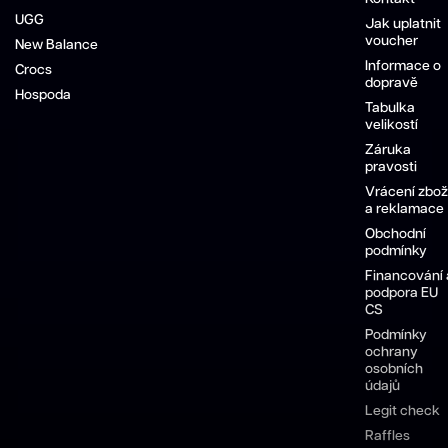
UGG
Jak uplatnit
voucher
New Balance
Informace o
Crocs
dopravě
Hospoda
Tabulka
velikostí
Záruka
pravosti
Vrácení zbož
a reklamace
Obchodní
podmínky
Financování 
podpora EU
CS
Podmínky
ochrany
osobních
údajů
Legit check
Raffles