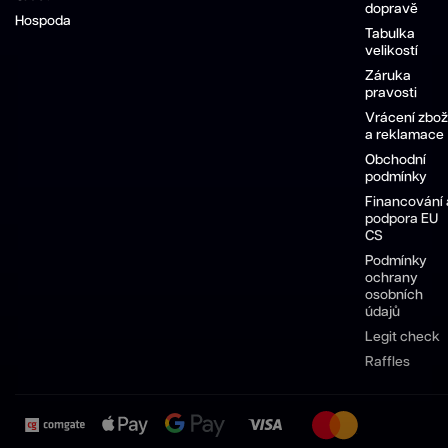
dopravě
Hospoda
Tabulka
velikostí
Záruka
pravosti
Vrácení zbož
a reklamace
Obchodní
podmínky
Financování 
podpora EU
CS
Podmínky
ochrany
osobních
údajů
Legit check
Raffles