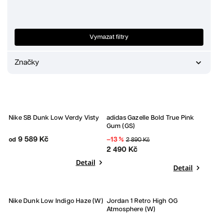
Nejprodávanější
Abecedně
Vymazat filtry
Značky
Adidas
1
Crocs
0
Jordan
1
New Balance
0
Sleva
Nike SB Dunk Low Verdy Visty
adidas Gazelle Bold True Pink
Nike
2
Gum (GS)
UGG
0
9 589 Kč
–13 %
od
2 890 Kč
Yeezy
0
2 490 Kč
Detail
Detail
Nike Dunk Low Indigo Haze (W)
Jordan 1 Retro High OG
Atmosphere (W)