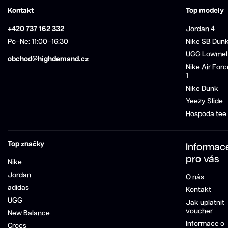
Kontakt
Top modely
+420 737 162 332
Jordan 4
Po–Ne: 11:00–16:30
Nike SB Dun
UGG Lowmel
obchod@highdemand.cz
Nike Air Forc
1
Nike Dunk
Yeezy Slide
Hospoda tee
Top značky
Informac
pro vás
Nike
Jordan
O nás
adidas
Kontakt
UGG
Jak uplatnit
voucher
New Balance
Informace o
Crocs