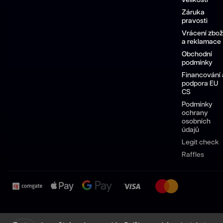
velikostí
Záruka
pravosti
Vrácení zbož
a reklamace
Obchodní
podmínky
Financování 
podpora EU
CS
Podmínky
ochrany
osobních
údajů
Legit check
Raffles
Pánské
Dámské
Sneakersy
Pánské
Dámské