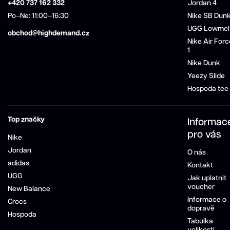
+420 737 162 332
Jordan 4
Po–Ne: 11:00–16:30
Nike SB Dun
UGG Lowmel
obchod@highdemand.cz
Nike Air Forc
1
Nike Dunk
Yeezy Slide
Hospoda tee
Top značky
Informac
pro vás
Nike
Jordan
O nás
adidas
Kontakt
UGG
Jak uplatnit
voucher
New Balance
Informace o
Crocs
dopravě
Hospoda
Tabulka