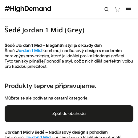
Šedé Jordan 1 Mid (Grey)
Šedé Jordan 1 Mid – Elegantní styl pro každý den
Šedé
J
ordan 1 Mid
kombinují nadčasový design s moderním
barevným provedením, které je ideální pro každodenní nošení.
Tyto tenisky přinášejí pohodlí a styl, což z nich dělá perfektní volbu
pro každou příležitost.
Produkty teprve připravujeme.
Můžete se ale podívat na ostatní kategorie.
Zpět do obchodu
Jordan 1 Mid v šedé – Nadčasový design s pohodlím
Tyto šedé
Jordan 1 Mid
jsou vyrobené z kvalitních materiálů,