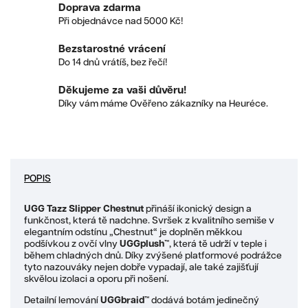
Doprava zdarma
Při objednávce nad 5000 Kč!
Bezstarostné vrácení
Do 14 dnů vrátíš, bez řečí!
Děkujeme za vaši důvěru!
Díky vám máme Ověřeno zákazníky na Heuréce.
POPIS
UGG Tazz Slipper Chestnut
přináší ikonický design a
funkčnost, která tě nadchne. Svršek z kvalitního semiše v
elegantním odstínu „Chestnut“ je doplněn měkkou
podšívkou z ovčí vlny
UGGplush™
, která tě udrží v teple i
během chladných dnů. Díky zvýšené platformové podrážce
tyto nazouváky nejen dobře vypadají, ale také zajišťují
skvělou izolaci a oporu při nošení.
Detailní lemování
UGGbraid™
dodává botám jedinečný