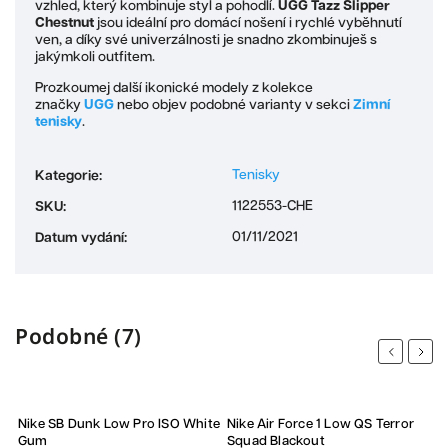
vzhled, který kombinuje styl a pohodlí.
UGG Tazz Slipper
Chestnut
jsou ideální pro domácí nošení i rychlé vyběhnutí
ven, a díky své univerzálnosti je snadno zkombinuješ s
jakýmkoli outfitem.
Prozkoumej další ikonické modely z kolekce
značky
UGG
nebo objev podobné varianty v sekci
Zimní
tenisky
.
Tenisky
Kategorie
:
1122553-CHE
SKU
:
01/11/2021
Datum vydání
:
Podobné (7)
Previous
Next
Sleva
Nike SB Dunk Low Pro ISO White
Nike Air Force 1 Low QS Terror
N
Gum
Squad Blackout
A