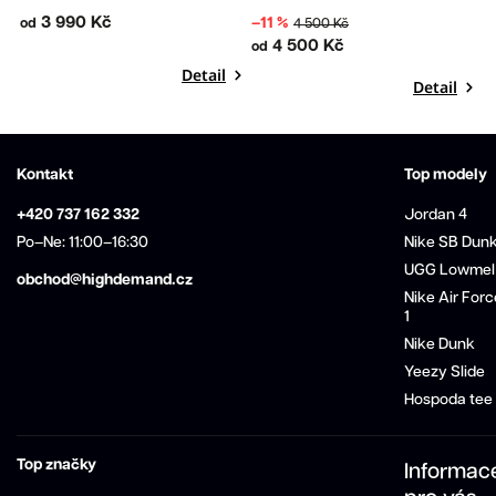
3 990 Kč
–11 %
od
4 500 Kč
o
4 500 Kč
od
Detail
Detail
Kontakt
Top modely
+420 737 162 332
Jordan 4
Po–Ne: 11:00–16:30
Nike SB Dun
UGG Lowmel
obchod@highdemand.cz
Nike Air Forc
1
Nike Dunk
Yeezy Slide
Hospoda tee
Top značky
Informac