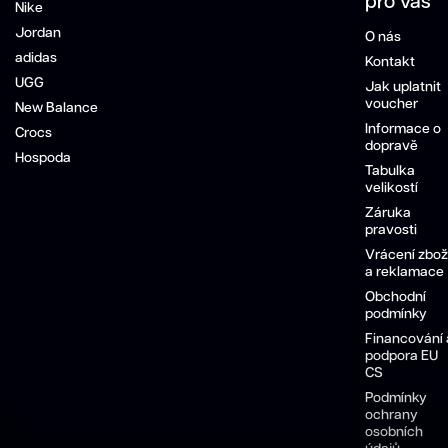
pro vás
Nike
Jordan
O nás
adidas
Kontakt
UGG
Jak uplatnit
voucher
New Balance
Informace o
Crocs
dopravě
Hospoda
Tabulka
velikostí
Záruka
pravosti
Vrácení zbož
a reklamace
Obchodní
podmínky
Financování 
podpora EU
CS
Podmínky
ochrany
osobních