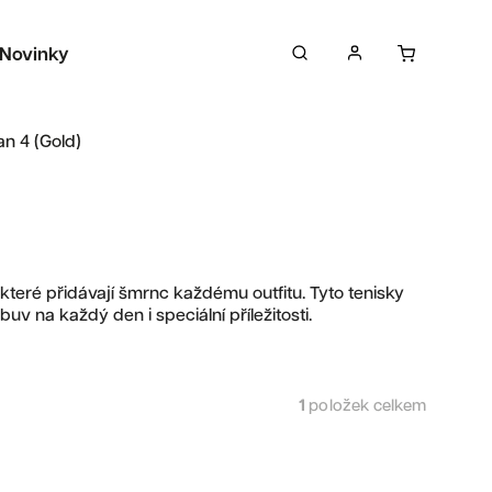
Novinky
Sběratelské předměty
Péče o tenisky
an 4 (Gold)
, které přidávají šmrnc každému outfitu. Tyto tenisky
uv na každý den i speciální příležitosti.
1
položek celkem