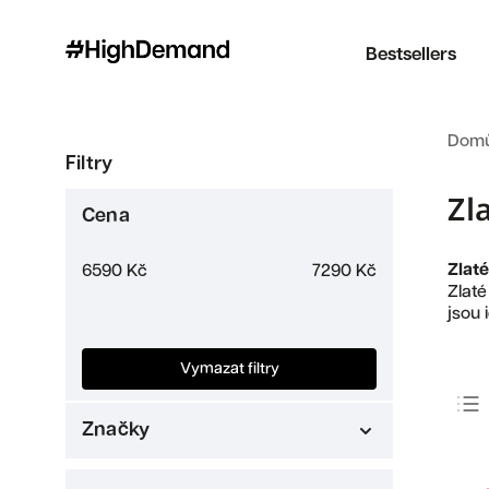
Bestsellers
Dom
Filtry
Zl
Cena
Zlaté
6590
Kč
7290
Kč
Zlat
jsou 
Vymazat filtry
Značky
Jordan
1