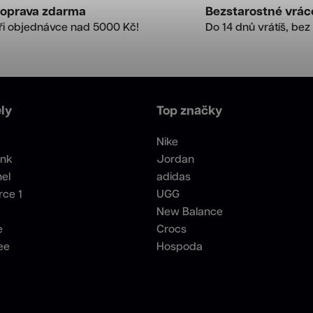
oprava zdarma
Bezstarostné vrác
ři objednávce nad 5000 Kč!
Do 14 dnů vrátíš, bez 
ly
Top značky
Nike
unk
Jordan
el
adidas
rce 1
UGG
New Balance
e
Crocs
ee
Hospoda