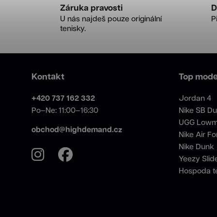
Záruka pravosti
D
U nás najdeš pouze originální
P
tenisky.
Kontakt
Top mode
+420 737 162 332
Jordan 4
Po–Ne: 11:00–16:30
Nike SB D
UGG Lowm
obchod@highdemand.cz
Nike Air Fo
Nike Dunk
Yeezy Slid
Hospoda t