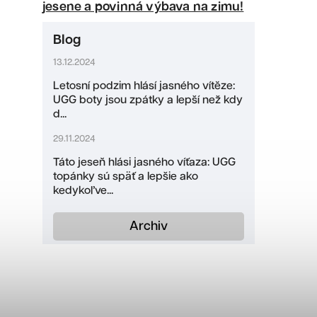
jesene a povinná výbava na zimu!
Blog
13.12.2024
Letosní podzim hlásí jasného vítěze:
UGG boty jsou zpátky a lepší než kdy
d...
29.11.2024
Táto jeseň hlási jasného víťaza: UGG
topánky sú späť a lepšie ako
kedykoľve...
Archiv