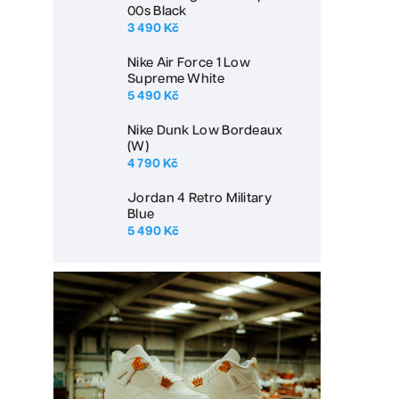
00s Black
3 490 Kč
Nike Air Force 1 Low
Supreme White
5 490 Kč
Nike Dunk Low Bordeaux
(W)
4 790 Kč
Jordan 4 Retro Military
Blue
5 490 Kč