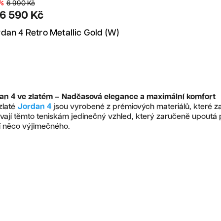
Bestseller
%
6 990 Kč
Nejdražší
6 590 Kč
Sleva
Nejprodávanější
dan 4 Retro Metallic Gold (W)
Abecedně
an 4 ve zlatém – Nadčasová elegance a maximální komfort
zlaté
Jordan 4
jsou vyrobené z prémiových materiálů, které zaji
ají těmto teniskám jedinečný vzhled, který zaručeně upoutá p
í něco výjimečného.