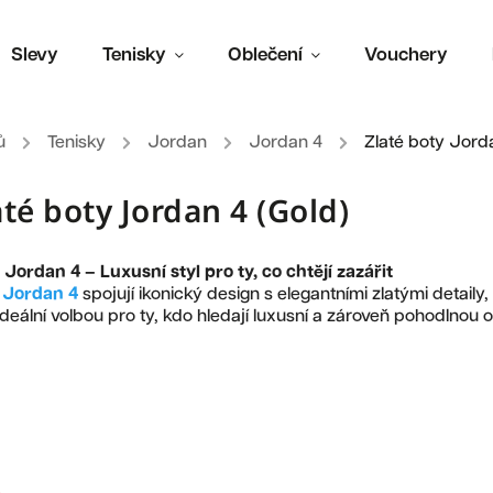
Slevy
Tenisky
Oblečení
Vouchery
ů
/
Tenisky
/
Jordan
/
Jordan 4
/
Zlaté boty Jord
até boty Jordan 4 (Gold)
 Jordan 4 – Luxusní styl pro ty, co chtějí zazářit
é
Jordan 4
spojují ikonický design s elegantními zlatými detaily
ideální volbou pro ty, kdo hledají luxusní a zároveň pohodlnou ob
Doporučujeme
Nejlevnější