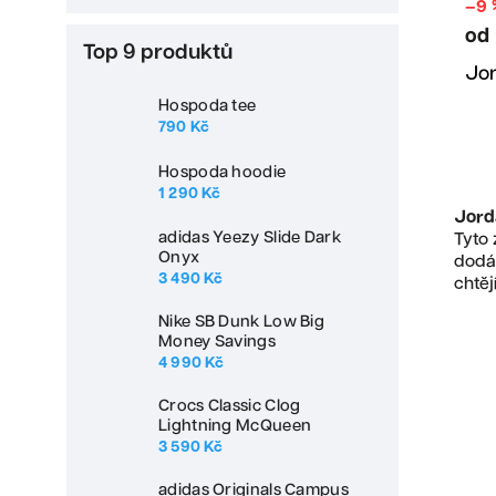
–9 
od
Top 9 produktů
Jor
Hospoda tee
790 Kč
Hospoda hoodie
1 290 Kč
Jord
adidas Yeezy Slide Dark
Tyto 
Onyx
dodáv
3 490 Kč
chtěj
Nike SB Dunk Low Big
Money Savings
4 990 Kč
Crocs Classic Clog
Lightning McQueen
3 590 Kč
adidas Originals Campus