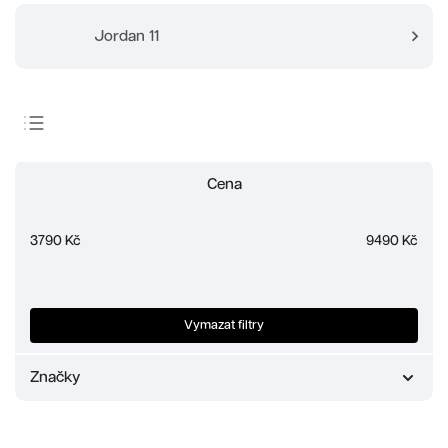
Jordan 11
Doporučujeme
Cena
Nejlevnější
Nejdražší
3790
Kč
9490
Kč
Nejprodávanější
Abecedně
Vymazat filtry
Značky
Jordan
8