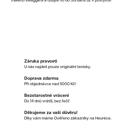
malého swaggera a obujte ho do Jordans už v postýlce!
Záruka pravosti
U nás najdeš pouze originální tenisky.
Doprava zdarma
Při objednávce nad 5000 Kč!
Bezstarostné vrácení
Do 14 dnů vrátíš, bez řečí!
Děkujeme za vaši důvěru!
Díky vám máme Ověřeno zákazníky na Heuréce.