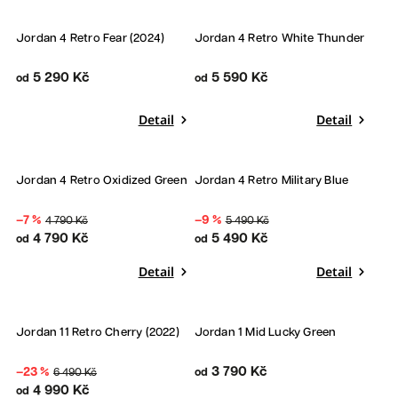
Jordan 4 Retro Fear (2024)
Jordan 4 Retro White Thunder
5 290 Kč
5 590 Kč
od
od
Detail
Detail
Bestseller
Bestseller
Jordan 4 Retro Oxidized Green
Jordan 4 Retro Military Blue
Sleva
Sleva
–7 %
–9 %
4 790 Kč
5 490 Kč
4 790 Kč
5 490 Kč
od
od
Detail
Detail
Sleva
Jordan 11 Retro Cherry (2022)
Jordan 1 Mid Lucky Green
3 790 Kč
–23 %
6 490 Kč
od
4 990 Kč
od