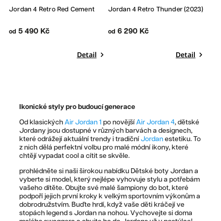
Jordan 4 Retro Red Cement
Jordan 4 Retro Thunder (2023)
5 490 Kč
6 290 Kč
od
od
Detail
Detail
Ikonické styly pro budoucí generace
Od klasických
Air Jordan 1
po novější
Air Jordan 4
, dětské
Jordany jsou dostupné v různých barvách a designech,
které odrážejí aktuální trendy i tradiční
Jordan
estetiku. To
z nich dělá perfektní volbu pro malé módní ikony, které
chtějí vypadat cool a cítit se skvěle.
prohlédněte si naši širokou nabídku Dětské boty Jordan a
vyberte si model, který nejlépe vyhovuje stylu a potřebám
vašeho dítěte. Obujte své malé šampiony do bot, které
podpoří jejich první kroky k velkým sportovním výkonům a
dobrodružstvím. Buďte hrdí, když vaše děti kráčejí ve
stopách legend s Jordan na nohou. Vychovejte si doma