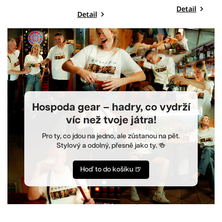
Detail
Detail
Hospoda gear – hadry, co vydrží
víc než tvoje játra!
Pro ty, co jdou na jedno, ale zůstanou na pět.
Stylový a odolný, přesně jako ty. 🍻
Hoď to do košíku 🍺