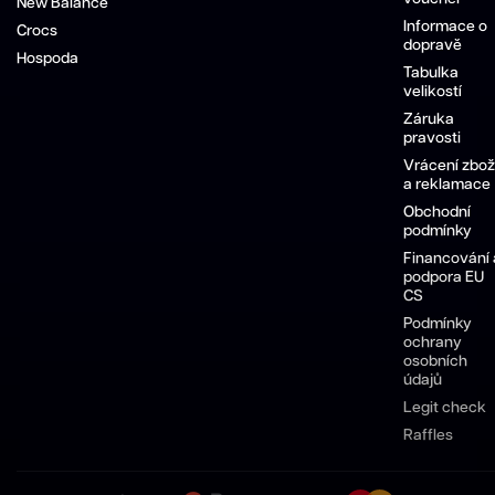
New Balance
Informace o
Crocs
dopravě
Hospoda
Tabulka
velikostí
Záruka
pravosti
Vrácení zbož
a reklamace
Obchodní
podmínky
Financování 
podpora EU
CS
Podmínky
ochrany
osobních
údajů
Legit check
Raffles