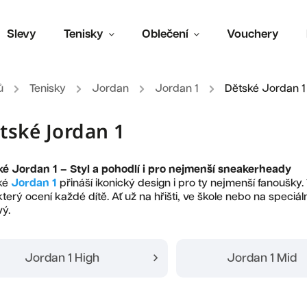
Slevy
Tenisky
Oblečení
Vouchery
ů
/
Tenisky
/
Jordan
/
Jordan 1
/
Dětské Jordan 1
tské Jordan 1
ké Jordan 1 – Styl a pohodlí i pro nejmenší sneakerheady
ké
Jordan 1
přináší ikonický design i pro ty nejmenší fanoušky.
 který ocení každé dítě. Ať už na hřišti, ve škole nebo na speciál
vý.
Jordan 1 High
Jordan 1 Mid