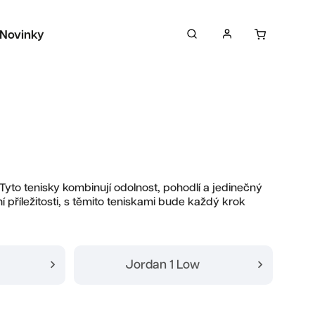
Novinky
Sběratelské předměty
Péče o tenisky
 Tyto tenisky kombinují odolnost, pohodlí a jedinečný
ní příležitosti, s těmito teniskami bude každý krok
Jordan 1 Low