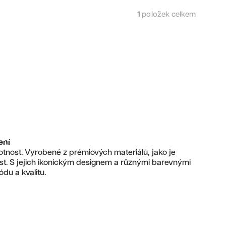
1
položek celkem
ení
tnost. Vyrobené z prémiových materiálů, jako je
ost. S jejich ikonickým designem a různými barevnými
ódu a kvalitu.