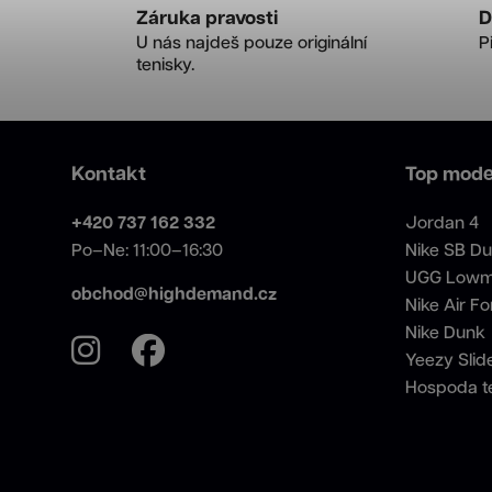
Záruka pravosti
D
U nás najdeš pouze originální
P
tenisky.
Kontakt
Top mode
+420 737 162 332
Jordan 4
Po–Ne: 11:00–16:30
Nike SB D
UGG Lowm
obchod@highdemand.cz
Nike Air Fo
Nike Dunk
Yeezy Slid
Hospoda t