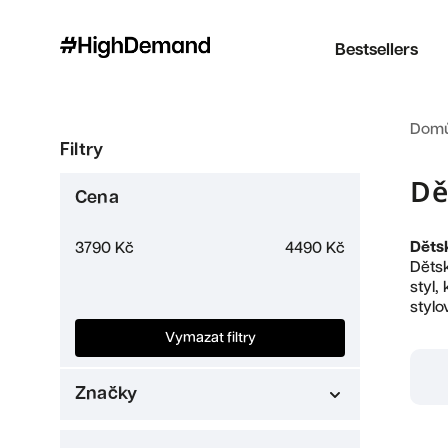
Bestsellers
Dom
Filtry
Dě
Cena
Děts
3790
Kč
4490
Kč
Děts
styl,
stylo
Vymazat filtry
Značky
Jordan
1