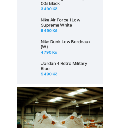
00s Black
3 490 Kč
Nike Air Force 1 Low
Supreme White
5 490 Kč
Nike Dunk Low Bordeaux
(W)
4 790 Kč
Jordan 4 Retro Military
Blue
5 490 Kč