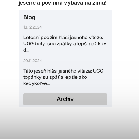
jesene a povinná výbava na zimu!
Blog
13.12.2024
Letosní podzim hlásí jasného vítěze:
UGG boty jsou zpátky a lepší než kdy
d...
29.11.2024
Táto jeseň hlási jasného víťaza: UGG
topánky sú späť a lepšie ako
kedykoľve...
Archiv