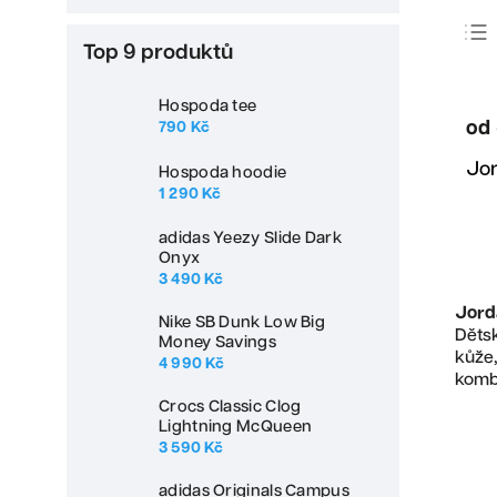
Top 9 produktů
Hospoda tee
od
790 Kč
Jor
Hospoda hoodie
1 290 Kč
adidas Yeezy Slide Dark
Onyx
3 490 Kč
Jorda
Nike SB Dunk Low Big
Děts
Money Savings
kůže,
4 990 Kč
kombi
Crocs Classic Clog
Lightning McQueen
3 590 Kč
adidas Originals Campus