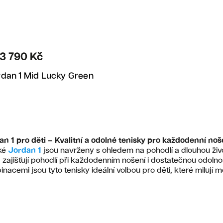
Doporučujeme
Nejlevnější
3 790 Kč
Nejdražší
dan 1 Mid Lucky Green
Nejprodávanější
Abecedně
n 1 pro děti – Kvalitní a odolné tenisky pro každodenní noš
ké
Jordan 1
jsou navrženy s ohledem na pohodlí a dlouhou živo
 zajišťují pohodlí při každodenním nošení i dostatečnou odoln
nacemi jsou tyto tenisky ideální volbou pro děti, které milují m