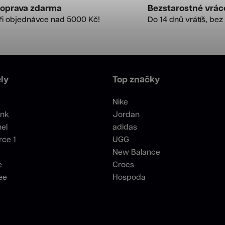
oprava zdarma
Bezstarostné vrác
ři objednávce nad 5000 Kč!
Do 14 dnů vrátíš, bez 
ly
Top značky
Nike
unk
Jordan
el
adidas
rce 1
UGG
New Balance
e
Crocs
ee
Hospoda